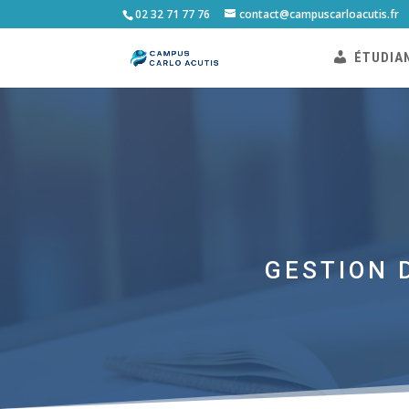
02 32 71 77 76
contact@campuscarloacutis.fr
ÉTUDIA
GESTION 