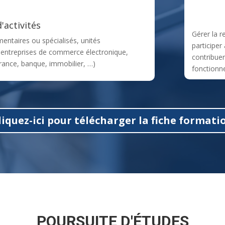
'activités
Gérer la r
mentaires ou spécialisés, unités
participer
 entreprises de commerce électronique,
contribuer
urance, banque, immobilier, …)
fonctionn
liquez-ici pour télécharger la fiche formati
POURSUITE D'ÉTUDES